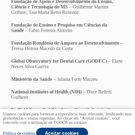
Fundação de Apoio e Desenvolvimento do Ensino,
Ciência e Tecnologia do MS
– Guilherme Martins
Gelfuso; Taia Maria Berto Rezende
Fundação de Ensino e Pesquisa em Ciências da
Saúde
– Fabio Ferreira Amorim
Fundação Rondônia de Amparo ao Desenvolvimento
–
Teresa Helena Macedo da Costa
Global Observatory for Dental Care (GODEC)
– Eliete
Neves Silva Guerra
Ministério da Saúde
– Juliana Forte Mazzeu
National Institutes of Health (NIH)
– Dirce Bellezi
Guilhem
Nuffield Council of Bioethics
– Dirce Bellezi Guilhem
Usamos cookies para fornecer a experiência mais relevante, lembrando suas
preferências e visitas repetidas. Ao clicar em “Aceitar cookies”, você
concorda com a utilização de TODOS os cookies.
Aceitar cookies
Copyright © 2026 -
Universidade de Brasília
. Todos os
Política de cookies