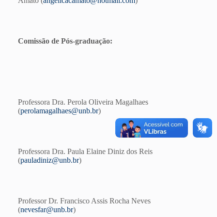
Amato (
angelicacamato@hotmail.com
)
Comissão de Pós-graduação:
Professora Dra. Perola Oliveira Magalhaes
(
perolamagalhaes@unb.br
)
Professora Dra. Paula Elaine Diniz dos Reis
(
pauladiniz@unb.br
)
Professor Dr. Francisco Assis Rocha Neves
(
nevesfar@unb.br
)